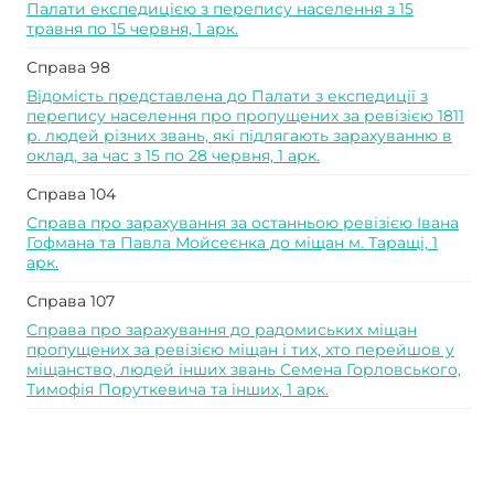
Палати експедицією з перепису населення з 15
травня по 15 червня, 1 арк.
Справа 98
Відомість представлена до Палати з експедиції з
перепису населення про пропущених за ревізією 1811
р. людей різних звань, які підлягають зарахуванню в
оклад, за час з 15 по 28 червня, 1 арк.
Справа 104
Справа про зарахування за останньою ревізією Івана
Гофмана та Павла Мойсеєнка до міщан м. Таращі, 1
арк.
Справа 107
Справа про зарахування до радомиських міщан
пропущених за ревізією міщан і тих, хто перейшов у
міщанство, людей інших звань Семена Горловського,
Тимофія Поруткевича та інших, 1 арк.