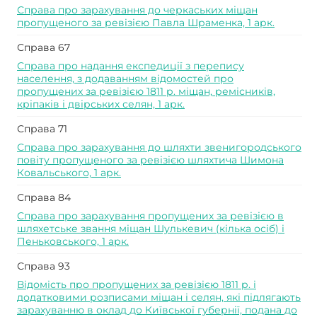
Справа про зарахування до черкаських міщан
пропущеного за ревізією Павла Шраменка, 1 арк.
Справа 67
Справа про надання експедиції з перепису
населення, з додаванням відомостей про
пропущених за ревізією 1811 р. міщан, ремісників,
кріпаків і двірських селян, 1 арк.
Справа 71
Справа про зарахування до шляхти звенигородського
повіту пропущеного за ревізією шляхтича Шимона
Ковальського, 1 арк.
Справа 84
Справа про зарахування пропущених за ревізією в
шляхетське звання міщан Шулькевич (кілька осіб) і
Пеньковського, 1 арк.
Справа 93
Відомість про пропущених за ревізією 1811 р. і
додатковими розписами міщан і селян, які підлягають
зарахуванню в оклад до Київської губернії, подана до