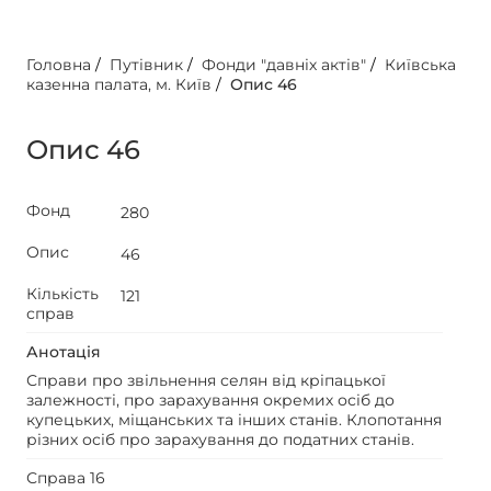
Головна
/
Путівник
/
Фонди "давніх актів"
/
Київська
казенна палата, м. Київ
/
Опис 46
Опис 46
Фонд
280
Опис
46
Кількість
121
справ
Анотація
Справи про звільнення селян від кріпацької
залежності, про зарахування окремих осіб до
купецьких, міщанських та інших станів. Клопотання
різних осіб про зарахування до податних станів.
Справа 16