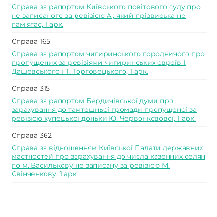
Справа за рапортом Київського повітового суду про
не записаного за ревізією А., який прізвиська не
пам'ятає, 1 арк.
Справа 165
Справа за рапортом чигиринського городничого про
пропущених за ревізіями чигиринських євреїв І.
Дашевського і Т. Торговецького, 1 арк.
Справа 315
Справа за рапортом Бердичівської думи про
зарахування до тамтешньої громади пропущеної за
ревізією купецької доньки Ю. Червонкєвової, 1 арк.
Справа 362
Справа за відношенням Київської Палати державних
маєтностей про зарахування до числа казенних селян
по м. Василькову не записану за ревізією М.
Свінченкову, 1 арк.