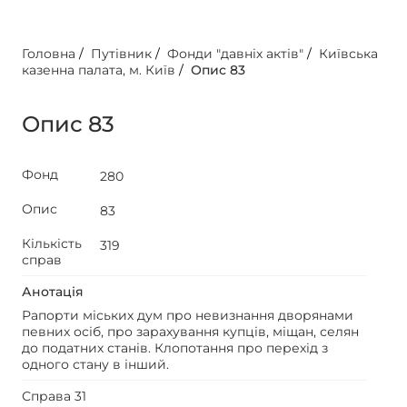
Головна
/
Путівник
/
Фонди "давніх актів"
/
Київська
казенна палата, м. Київ
/
Опис 83
Опис 83
Фонд
280
Опис
83
Кількість
319
справ
Анотація
Рапорти міських дум про невизнання дворянами
певних осіб, про зарахування купців, міщан, селян
до податних станів. Клопотання про перехід з
одного стану в інший.
Справа 31