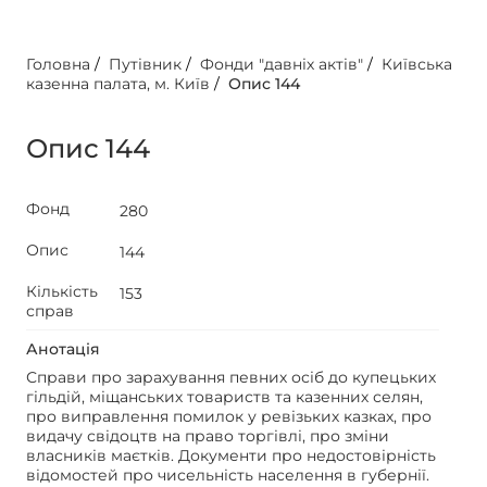
Головна
/
Путівник
/
Фонди "давніх актів"
/
Київська
казенна палата, м. Київ
/
Опис 144
Опис 144
Фонд
280
Опис
144
Кількість
153
справ
Анотація
Справи про зарахування певних осіб до купецьких
гільдій, міщанських товариств та казенних селян,
про виправлення помилок у ревізьких казках, про
видачу свідоцтв на право торгівлі, про зміни
власників маєтків. Документи про недостовірність
відомостей про чисельність населення в губернії.