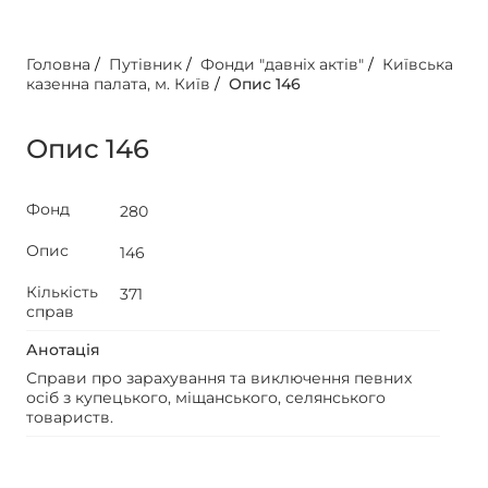
Головна
/
Путівник
/
Фонди "давніх актів"
/
Київська
казенна палата, м. Київ
/
Опис 146
Опис 146
Фонд
280
Опис
146
Кількість
371
справ
Анотація
Справи про зарахування та виключення певних
осіб з купецького, міщанського, селянського
товариств.