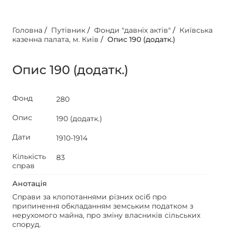
Головна
/
Путівник
/
Фонди "давніх актів"
/
Київська
казенна палата, м. Київ
/
Опис 190 (додатк.)
Опис 190 (додатк.)
Фонд
280
Опис
190 (додатк.)
Дати
1910-1914
Кількість
83
справ
Анотація
Справи за клопотаннями різних осіб про
припинення обкладанням земським податком з
нерухомого майна, про зміну власників сільських
споруд.