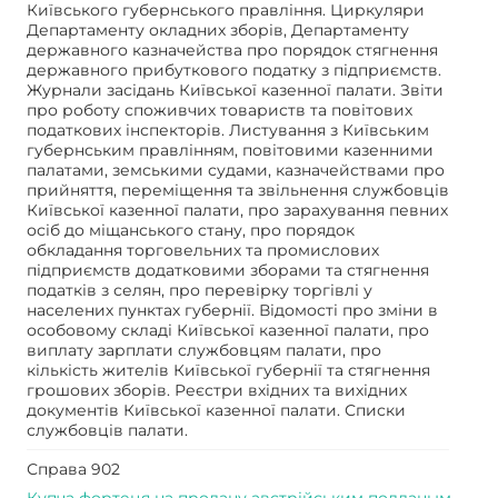
Київського губернського правління. Циркуляри
Департаменту окладних зборів, Департаменту
державного казначейства про порядок стягнення
державного прибуткового податку з підприємств.
Журнали засідань Київської казенної палати. Звіти
про роботу споживчих товариств та повітових
податкових інспекторів. Листування з Київським
губернським правлінням, повітовими казенними
палатами, земськими судами, казначействами про
прийняття, переміщення та звільнення службовців
Київської казенної палати, про зарахування певних
осіб до міщанського стану, про порядок
обкладання торговельних та промислових
підприємств додатковими зборами та стягнення
податків з селян, про перевірку торгівлі у
населених пунктах губернії. Відомості про зміни в
особовому складі Київської казенної палати, про
виплату зарплати службовцям палати, про
кількість жителів Київської губернії та стягнення
грошових зборів. Реєстри вхідних та вихідних
документів Київської казенної палати. Списки
службовців палати.
Справа 902