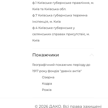
ф.1
Київське губернське правління, м.
Київ та Київська обл.
ф.7
Київська губернська тюремна
інспекція, м. Київ
ф.4
Київське губернське у
селянських справах присутствіє, м.
Київ
Покажчики
Географічний покажчик періоду до
1917 року фондів "давніх актів"
Озерна
Кодра
Рожів
© 2026
ДАКО
. Всі права захищені