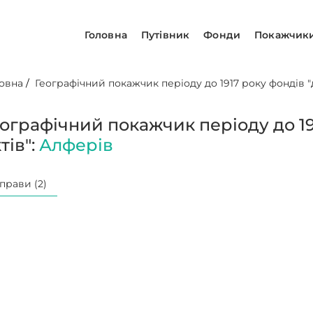
Головна
Путівник
Фонди
Покажчик
овна
/
Географічний покажчик періоду до 1917 року фондів "д
еографічний покажчик періоду до 19
тів":
Алферів
прави (2)