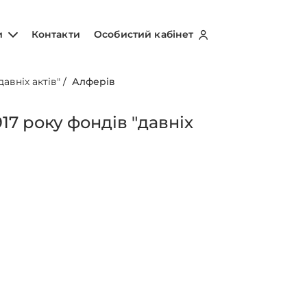
и
Контакти
Особистий кабінет
авніх актів"
/
Алферів
17 року фондів "давніх