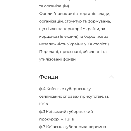
та організацій)
Фонди "нових актів" (органів влади,
організацій, структур та формувань,
що діяли на території України, за
кордоном (в екзилі) та боролись за
незалежність України у XX столітті)
Передані, приєднані, об'єднані та
утилізовані фонди
Фонди
ф.4
Київське губернське у
селянських справах присутствіє, м.
Київ
ф.3
Київський губернський
прокурор, м. Київ
ф.7
Київська губернська тюремна