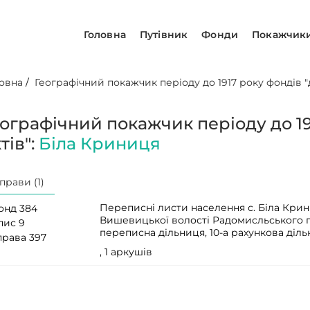
Головна
Путівник
Фонди
Покажчик
овна
/
Географічний покажчик періоду до 1917 року фондів "д
еографічний покажчик періоду до 19
тів":
Біла Криниця
прави (1)
Переписні листи населення с. Біла Крин
онд 384
Вишевицької волості Радомисльського по
пис 9
переписна дільниця, 10-а рахункова діл
права 397
, 1 аркушів