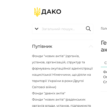
Гол
Г
Путівник
ак
Фонди "нових актів" (органів,
установ, організацій, структур та
С
формувань окупаційної адміністрації
Ф
нацистської Німеччини, що діяли на
О
території України в роки Другої
С
Світової війни)
Фонди "давніх актів"
Фонди "нових актів" (радянських
органів влади, установ, підприємств