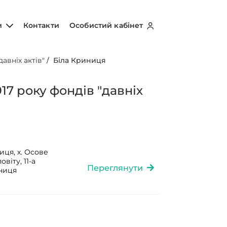
и
Контакти
Особистий кабінет
авніх актів"
/
Біла Криниця
17 року фондів "давніх
иця, х. Осове
віту, 11-а
Переглянути
ьниця