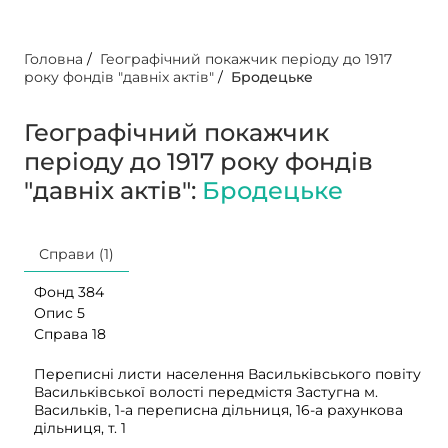
Головна
/
Географічний покажчик періоду до 1917
року фондів "давніх актів"
/
Бродецьке
Географічний покажчик
періоду до 1917 року фондів
"давніх актів":
Бродецьке
Справи (1)
Фонд 384
Опис 5
Справа 18
Переписні листи населення Васильківського повіту
Васильківської волості передмістя Застугна м.
Васильків, 1-а переписна дільниця, 16-а рахункова
дільниця, т. 1