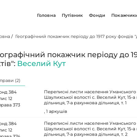
Головна
Путівник
Фонди
Покажчик
овна
/
Географічний покажчик періоду до 1917 року фондів "д
еографічний покажчик періоду до 19
тів":
Веселий Кут
прави (2)
Переписні листи населення Уманського 
онд 384
Шаулихської волості с. Веселий Кут, 15-
пис 12
дільниця, 7-а рахункова дільниця, т. 1
права 373
, 1 аркушів
Переписні листи населення Уманського 
онд 384
Шаулихської волості с. Веселий Кут, 15-
пис 12
дільниця, 7-а рахункова дільниця, т. 2
права 374