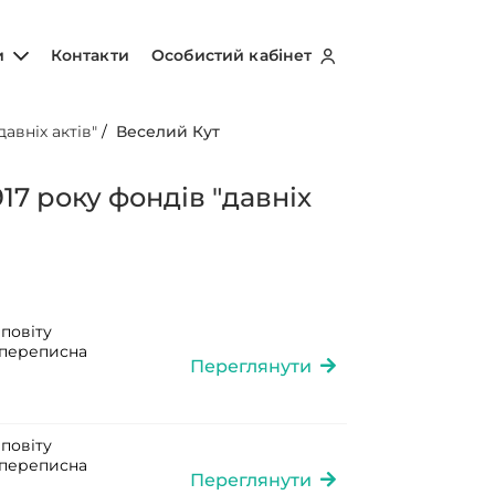
и
Контакти
Особистий кабінет
авніх актів"
/
Веселий Кут
17 року фондів "давніх
повіту
а переписна
Переглянути
повіту
а переписна
Переглянути