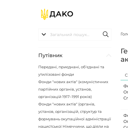
Гол
Г
Путівник
ак
Передані, приєднані, об'єднані та
утилізовані фонди
С
Фонди "нових актів" (комуністичних
Ф
партійних органів, установ,
О
організацій 1917–1991 років)
С
Фонди "нових актів" (органів,
установ, організацій, структур та
Ф
формувань окупаційної адміністрації
О
нацистської Німеччини, що діяли на
С