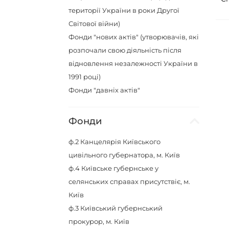
території України в роки Другої
Світової війни)
Фонди "нових актів" (утворювачів, які
розпочали свою діяльність після
відновлення незалежності України в
1991 році)
Фонди "давніх актів"
Фонди
ф.2
Канцелярія Київського
цивільного губернатора, м. Київ
ф.4
Київське губернське у
селянських справах присутствіє, м.
Київ
ф.3
Київський губернський
прокурор, м. Київ