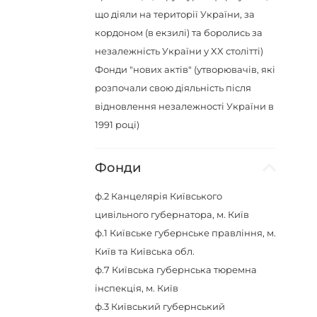
що діяли на території України, за
кордоном (в екзилі) та боролись за
незалежність України у XX столітті)
Фонди "нових актів" (утворювачів, які
розпочали свою діяльність після
відновлення незалежності України в
1991 році)
Фонди
ф.2
Канцелярія Київського
цивільного губернатора, м. Київ
ф.1
Київське губернське правління, м.
Київ та Київська обл.
ф.7
Київська губернська тюремна
інспекція, м. Київ
ф.3
Київський губернський