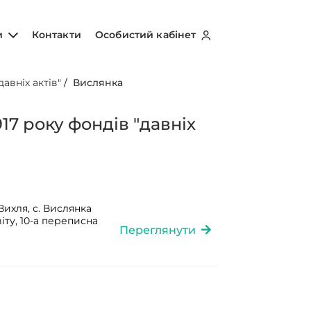
и
Контакти
Особистий кабінет
авніх актів"
/
Вислянка
17 року фондів "давніх
Вихля, с. Вислянка
іту, 10-а переписна
Переглянути