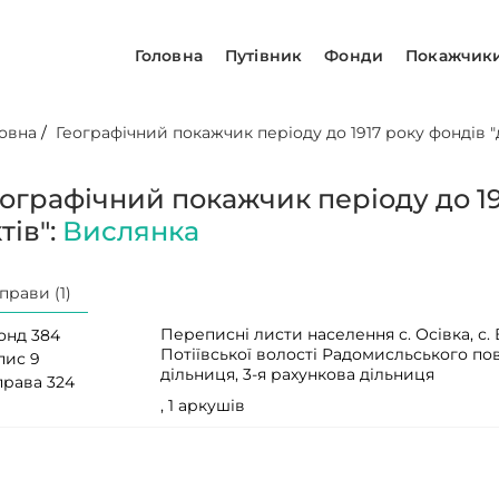
Головна
Путівник
Фонди
Покажчик
овна
/
Географічний покажчик періоду до 1917 року фондів "д
еографічний покажчик періоду до 19
тів":
Вислянка
прави (1)
Переписні листи населення с. Осівка, с. 
онд 384
Потіївської волості Радомисльського пов
пис 9
дільниця, 3-я рахункова дільниця
права 324
, 1 аркушів