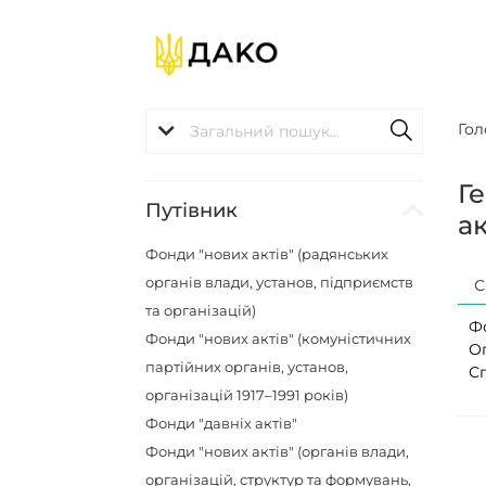
Гол
Г
Путівник
ак
Фонди "нових актів" (радянських
органів влади, установ, підприємств
С
та організацій)
Ф
Фонди "нових актів" (комуністичних
О
партійних органів, установ,
С
організацій 1917–1991 років)
Фонди "давніх актів"
Фонди "нових актів" (органів влади,
організацій, структур та формувань,