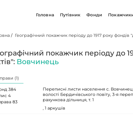
Головна
Путівник
Фонди
Покажчик
овна
/
Географічний покажчик періоду до 1917 року фондів "д
еографічний покажчик періоду до 19
тів":
Вовчинець
прави (1)
Переписні листи населення с. Вовчинец
онд 384
волості Бердичівського повіту, 3-я переп
пис 4
рахункова дільниця, т. 1
права 83
, 1 аркушів