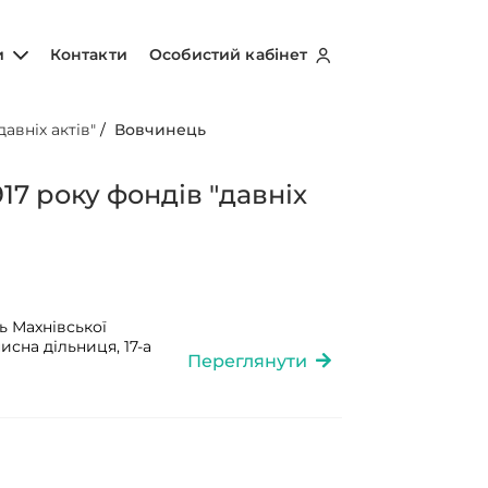
и
Контакти
Особистий кабінет
авніх актів"
/
Вовчинець
17 року фондів "давніх
ь Махнівської
исна дільниця, 17-а
Переглянути