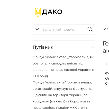
Гол
Г
Путівник
ак
Фонди "нових актів" (утворювачів, які
розпочали свою діяльність після
С
відновлення незалежності України в
Ф
1991 році)
О
Фонди "нових актів" (органів влади,
С
організацій, структур та формувань,
що діяли на території України, за
кордоном (в екзилі) та боролись за
незалежність України у XX столітті)