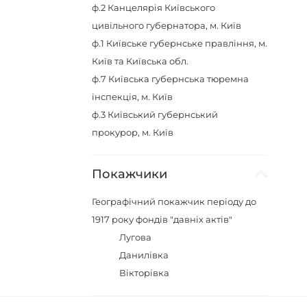
ф.2
Канцелярія Київського
цивільного губернатора, м. Київ
ф.1
Київське губернське правління, м.
Київ та Київська обл.
ф.7
Київська губернська тюремна
інспекція, м. Київ
ф.3
Київський губернський
прокурор, м. Київ
Покажчики
Географічний покажчик періоду до
1917 року фондів "давніх актів"
Лугова
Данилівка
Вікторівка