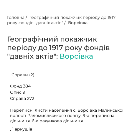
Головна
/
Географічний покажчик періоду до 1917
року фондів "давніх актів"
/
Ворсівка
Географічний покажчик
періоду до 1917 року фондів
"давніх актів":
Ворсівка
Справи (2)
Фонд 384
Опис 9
Справа 272
Переписні листи населення с. Ворсівка Малинської
волості Радомисльського повіту, 9-а переписна
дільниця, 6-а рахункова дільниця
, 1 аркушів