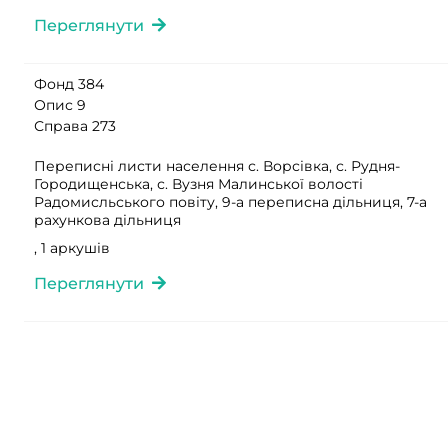
Переглянути
Фонд 384
Опис 9
Справа 273
Переписні листи населення с. Ворсівка, с. Рудня-
Городищенська, с. Вузня Малинської волості
Радомисльського повіту, 9-а переписна дільниця, 7-а
рахункова дільниця
, 1 аркушів
Переглянути