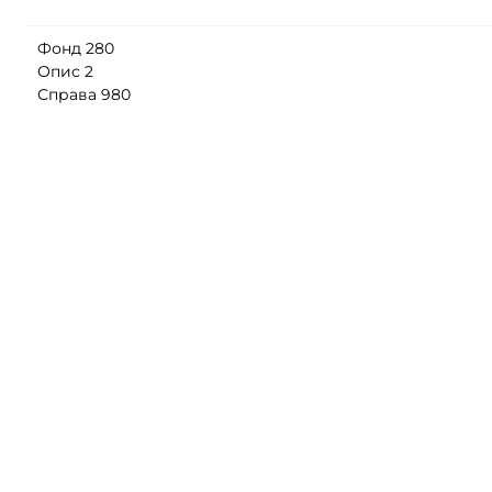
Фонд 280
Опис 2
Справа 980
Ревізькі казки про державних селян Київського
повіту
, 1 аркушів
Переглянути
Фонд 280
Опис 2
Справа 997
Ревізькі казки про державних селян Київського
повіту
, 1 аркушів
Переглянути