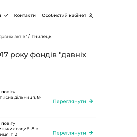
и
Контакти
Особистий кабінет
авніх актів"
/
Гнилець
17 року фондів "давніх
 повіту
писна дільниця, 8-
Переглянути
 повіту
ицьких садиб, 8-а
Переглянути
ця, т. 2