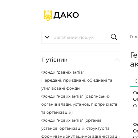
Гол
Г
Путівник
ак
Фонди "давніх актів"
Передані, приєднані, об'єднані та
С
утилізовані фонди
Ф
Фонди "нових актів" (радянських
О
органів влади, установ, підприємств
С
та організацій)
Фонди "нових актів" (органів,
Ф
установ, організацій, структур та
О
формувань окупаційної адміністрації
С