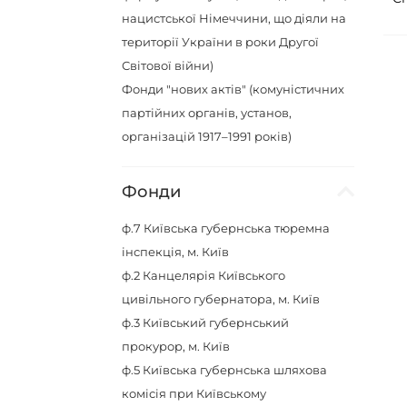
нацистської Німеччини, що діяли на
території України в роки Другої
Світової війни)
Фонди "нових актів" (комуністичних
партійних органів, установ,
організацій 1917–1991 років)
Фонди
ф.7
Київська губернська тюремна
інспекція, м. Київ
ф.2
Канцелярія Київського
цивільного губернатора, м. Київ
ф.3
Київський губернський
прокурор, м. Київ
ф.5
Київська губернська шляхова
комісія при Київському