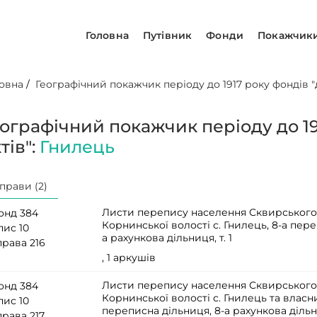
Головна
Путівник
Фонди
Покажчик
овна
/
Географічний покажчик періоду до 1917 року фондів "д
еографічний покажчик періоду до 19
тів":
Гнилець
прави (2)
Листи перепису населення Сквирського
онд 384
Корнинської волості с. Гнилець, 8-а пере
пис 10
а рахункова дільниця, т. 1
права 216
, 1 аркушів
Листи перепису населення Сквирського
онд 384
Корнинської волості с. Гнилець та власн
пис 10
переписна дільниця, 8-а рахункова дільни
права 217