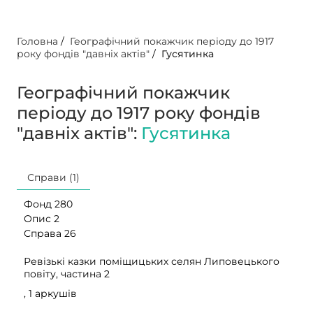
Головна
/
Географічний покажчик періоду до 1917
року фондів "давніх актів"
/
Гусятинка
Географічний покажчик
періоду до 1917 року фондів
"давніх актів":
Гусятинка
Справи (1)
Фонд 280
Опис 2
Справа 26
Ревізькі казки поміщицьких селян Липовецького
повіту, частина 2
, 1 аркушів