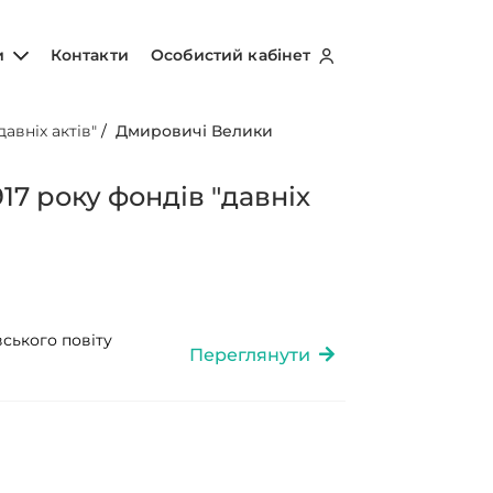
и
Контакти
Особистий кабінет
авніх актів"
/
Дмировичі Велики
17 року фондів "давніх
вського повіту
Переглянути