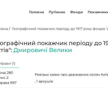
Головна
Путівник
Фонди
Покажчик
овна
/
Географічний покажчик періоду до 1917 року фондів "д
еографічний покажчик періоду до 19
тів":
Дмировичі Велики
прави (1)
онд 280
Ревізькі казки про державних селян Киї
пис 2
, 1 аркушів
права 997