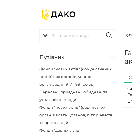
Гол
Г
Путівник
ак
Фонди "нових актів" (комуністичних
партійних органів, установ,
С
організацій 1917–1991 років)
Ф
Передані, приєднані, об'єднані та
О
утилізовані фонди
С
Фонди "нових актів" (радянських
органів влади, установ, підприємств
та організацій)
Фонди "давніх актів"