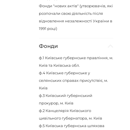
Фонди "нових актів" (утворювачів, які
розпочали свою діяльність після
відновлення незалежності України в
1991 році)
Фонди
ф.1
Київське губернське правління, м.
Київ та Київська обл.
ф.4
Київське губернське у
селянських справах присутствіє, м.
Київ
ф.3
Київський губернський
прокурор, м. Київ
ф.2
Канцелярія Київського
цивільного губернатора, м. Київ
ф.5
Київська губернська шляхова