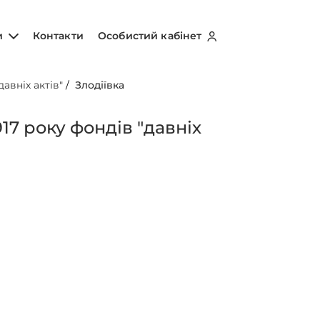
и
Контакти
Особистий кабінет
авніх актів"
/
Злодіївка
17 року фондів "давніх