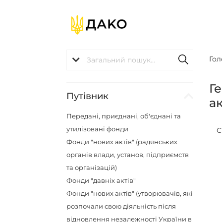
Гол
Г
Путівник
ак
Передані, приєднані, об'єднані та
утилізовані фонди
С
Фонди "нових актів" (радянських
органів влади, установ, підприємств
та організацій)
Фонди "давніх актів"
Фонди "нових актів" (утворювачів, які
розпочали свою діяльність після
відновлення незалежності України в