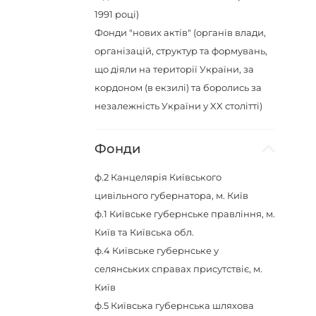
1991 році)
Фонди "нових актів" (органів влади,
організацій, структур та формувань,
що діяли на території України, за
кордоном (в екзилі) та боролись за
незалежність України у XX столітті)
Фонди
ф.2
Канцелярія Київського
цивільного губернатора, м. Київ
ф.1
Київське губернське правління, м.
Київ та Київська обл.
ф.4
Київське губернське у
селянських справах присутствіє, м.
Київ
ф.5
Київська губернська шляхова