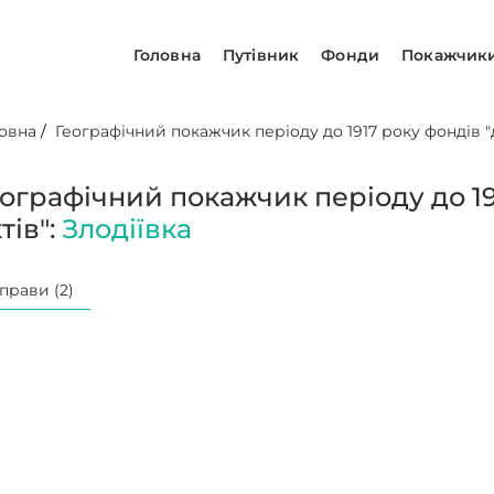
Головна
Путівник
Фонди
Покажчик
овна
/
Географічний покажчик періоду до 1917 року фондів "д
еографічний покажчик періоду до 19
тів":
Злодіївка
прави (2)