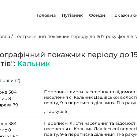
Головна
Путівник
Фонди
Покажчик
овна
/
Географічний покажчик періоду до 1917 року фондів "д
еографічний покажчик періоду до 19
тів":
Кальник
прави (2)
Переписні листи населення та відомості
онд 384
населення с. Кальник Дашівської волос
пис 8
повіту, 9-а переписна дільниця, 11-а рахун
права 79
, 1 аркушів
Переписні листи населення та відомості
онд 384
населення с. Кальник Дашівської волос
пис 8
повіту, 9-а переписна дільниця, 11-а рахун
права 80