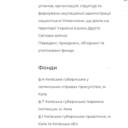
установ, організацій, структур та
формувань окупаційної адміністрації
нацистської Німеччини, що діяли на
території України в роки Другої
Світової війни)
Передані, приєднані, об'єднані та
утилізовані фонди
Фонди
ф.4
Київське губернське у
селянських справах присутствіє, м.
Київ
ф.7
Київська губернська тюремна
інспекція, м. Київ
ф.1
Київське губернське правління, м.
Київ та Київська обл.