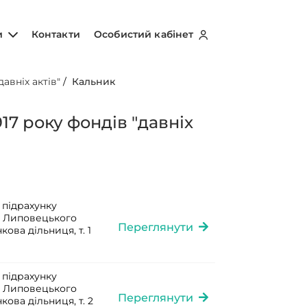
и
Контакти
Особистий кабінет
авніх актів"
/
Кальник
17 року фондів "давніх
 підрахунку
ті Липовецького
Переглянути
кова дільниця, т. 1
 підрахунку
ті Липовецького
Переглянути
кова дільниця, т. 2