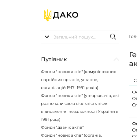
Гол
Г
Путівник
ак
Фонди "нових актів" (комуністичних
партійних органів, установ,
С
організацій 1917–1991 років)
Ф
Фонди "нових актів" (утворювачів, які
О
розпочали свою діяльність після
С
відновлення незалежності України в
1991 році)
Ф
Фонди "давніх актів"
О
Фонди "нових актів" (органів,
С