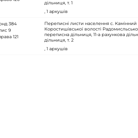
дільниця, т. 1
, 1 аркушів
Переписні листи населення с. Камінний
онд 384
Коростишівської волості Радомисльськог
пис 9
переписна дільниця, 11-а рахункова діль
рава 121
дільниця, т. 2
, 1 аркушів