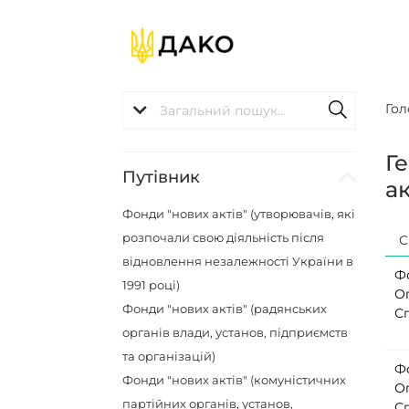
Гол
Г
Путівник
ак
Фонди "нових актів" (утворювачів, які
розпочали свою діяльність після
С
відновлення незалежності України в
Ф
1991 році)
О
Фонди "нових актів" (радянських
С
органів влади, установ, підприємств
та організацій)
Ф
Фонди "нових актів" (комуністичних
О
партійних органів, установ,
С