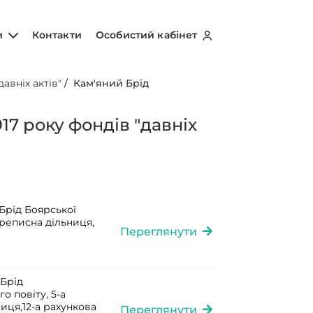
и
Контакти
Особистий кабінет
авніх актів"
/
Кам'яний Брід
17 року фондів "давніх
Брід Боярської
ереписна дільниця,
Переглянути
 Брід
о повіту, 5-а
ниця,12-а рахункова
Переглянути