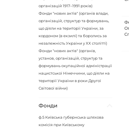
організацій 1917–1991 років)
Фонди "нових актів" (органів влади,
організацій, структур та формувань,
Ф
О
що діяли на території України, за
Сп
кордоном (в екзилі) та боролись за
незалежність України у XX столітті)
Фонди "нових актів" (органів,
установ, організацій, структур та
формувань окупаційної адміністрації
нацистської Німеччини, що діяли на
території України в роки Другої
Світової війни)
Фонди
ф.5
Київська губернська шляхова
комісія при Київському