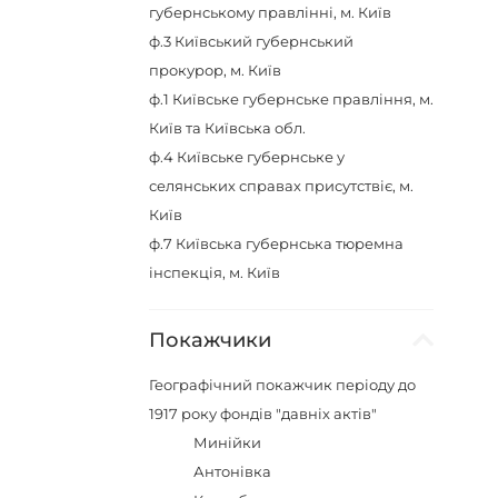
губернському правлінні, м. Київ
ф.3
Київський губернський
прокурор, м. Київ
ф.1
Київське губернське правління, м.
Київ та Київська обл.
ф.4
Київське губернське у
селянських справах присутствіє, м.
Київ
ф.7
Київська губернська тюремна
інспекція, м. Київ
Покажчики
Географічний покажчик періоду до
1917 року фондів "давніх актів"
Минійки
Антонівка