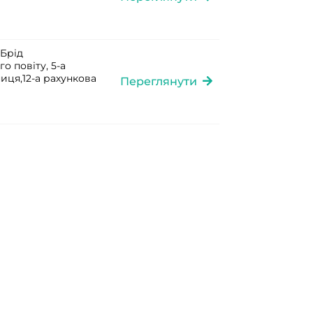
 Брід
о повіту, 5-а
ниця,12-а рахункова
Переглянути