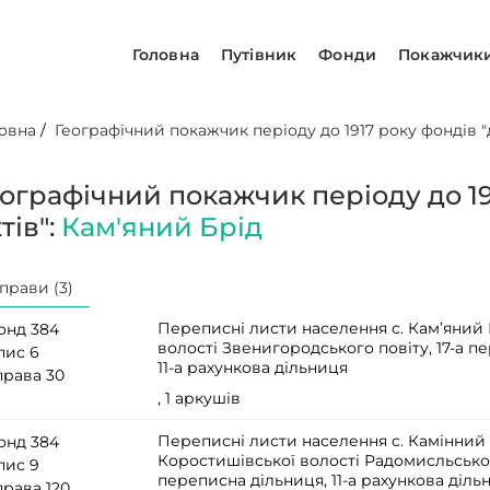
Головна
Путівник
Фонди
Покажчик
овна
/
Географічний покажчик періоду до 1917 року фондів "д
еографічний покажчик періоду до 19
тів":
Кам'яний Брід
прави (3)
Переписні листи населення с. Кам’яний 
онд 384
волості Звенигородського повіту, 17-а п
пис 6
11-а рахункова дільниця
права 30
, 1 аркушів
Переписні листи населення с. Камінний
онд 384
Коростишівської волості Радомисльськог
пис 9
переписна дільниця, 11-а рахункова діль
права 120