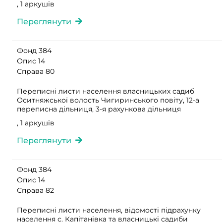
, 1 аркушів
Переглянути
Фонд 384
Опис 14
Справа 80
Переписні листи населення власницьких садиб
Оситняжської волость Чигиринського повіту, 12-а
переписна дільниця, 3-я рахункова дільниця
, 1 аркушів
Переглянути
Фонд 384
Опис 14
Справа 82
Переписні листи населення, відомості підрахунку
населення с. Капітанівка та власницькі садиби