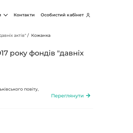
и
Контакти
Особистий кабінет
авніх актів"
/
Кожанка
17 року фондів "давніх
ківського повіту,
Переглянути