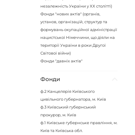
незалежність України у XX столітті)
Фонди "нових актів" (органів,
установ, організацій, структур та
формувань окупаційної адміністрації
нацистської Німеччини, що діяли на
території України в роки Другої
Світової війни)
Фонди "давніх актів"
Фонди
ф.2
Канцелярія Київського
цивільного губернатора, м. Київ
ф.3
Київський губернський
прокурор, м. Київ
ф.1
Київське губернське правління, м.
Київ та Київська обл.