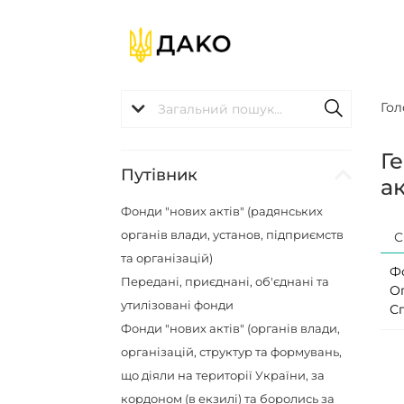
Гол
Г
Путівник
ак
Фонди "нових актів" (радянських
органів влади, установ, підприємств
С
та організацій)
Ф
Передані, приєднані, об'єднані та
О
утилізовані фонди
С
Фонди "нових актів" (органів влади,
організацій, структур та формувань,
що діяли на території України, за
кордоном (в екзилі) та боролись за