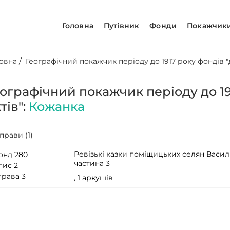
Головна
Путівник
Фонди
Покажчик
овна
/
Географічний покажчик періоду до 1917 року фондів "д
еографічний покажчик періоду до 19
тів":
Кожанка
прави (1)
Ревізькі казки поміщицьких селян Василь
онд 280
частина 3
пис 2
права 3
, 1 аркушів