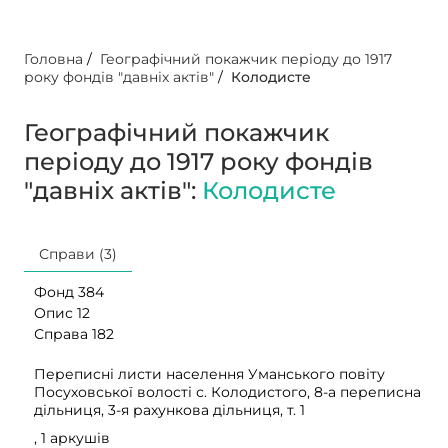
Головна
/
Географічний покажчик періоду до 1917
року фондів "давніх актів"
/
Колодисте
Географічний покажчик
періоду до 1917 року фондів
"давніх актів":
Колодисте
Справи (3)
Фонд 384
Опис 12
Справа 182
Переписні листи населення Уманського повіту
Посуховської волості с. Колодистого, 8-а переписна
дільниця, 3-я рахункова дільниця, т. 1
, 1 аркушів