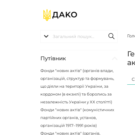
Гол
Г
Путівник
ак
Фонди "нових актів" (органів влади,
організацій, структур та формувань,
С
що діяли на території України, за
кордоном (в екзилі) та боролись за
незалежність України у XX столітті)
Фонди "нових актів" (комуністичних
партійних органів, установ,
організацій 1917–1991 років)
Фонди "нових актів" (органів,