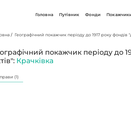
Головна
Путівник
Фонди
Покажчик
овна
/
Географічний покажчик періоду до 1917 року фондів "д
еографічний покажчик періоду до 19
тів":
Крачківка
прави (1)