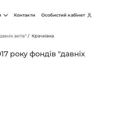
и
Контакти
Особистий кабінет
авніх актів"
/
Крачківка
17 року фондів "давніх