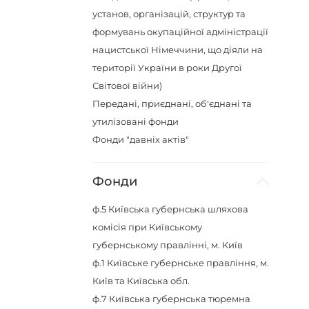
установ, організацій, структур та
формувань окупаційної адміністрації
нацистської Німеччини, що діяли на
території України в роки Другої
Світової війни)
Передані, приєднані, об'єднані та
утилізовані фонди
Фонди "давніх актів"
Фонди
ф.5
Київська губернська шляхова
комісія при Київському
губернському правлінні, м. Київ
ф.1
Київське губернське правління, м.
Київ та Київська обл.
ф.7
Київська губернська тюремна