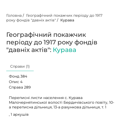
Головна
/
Географічний покажчик періоду до 1917
року фондів "давніх актів"
/
Курава
Географічний покажчик
періоду до 1917 року фондів
"давніх актів":
Курава
Справи (1)
Фонд 384
Опис 4
Справа 289
Переписні листи населення с. Курава
Малочернятинської волості Бердичівського повіту, 10-
а переписна дільниця, 13-а рахункова дільниця, т. 1
, 1 аркушів