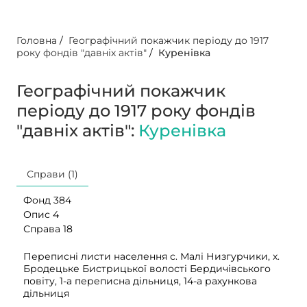
Головна
/
Географічний покажчик періоду до 1917
року фондів "давніх актів"
/
Куренівка
Географічний покажчик
періоду до 1917 року фондів
"давніх актів":
Куренівка
Справи (1)
Фонд 384
Опис 4
Справа 18
Переписні листи населення с. Малі Низгурчики, х.
Бродецьке Бистрицької волості Бердичівського
повіту, 1-а переписна дільниця, 14-а рахункова
дільниця