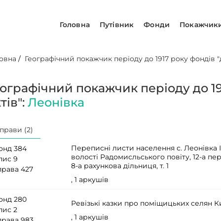
Головна
Путівник
Фонди
Покажчик
овна
/
Географічний покажчик періоду до 1917 року фондів "д
еографічний покажчик періоду до 19
тів":
Леонівка
прави (2)
Переписні листи населення с. Леонівка І
онд 384
волості Радомисльського повіту, 12-а пе
пис 9
8-а рахункова дільниця, т. 1
права 427
, 1 аркушів
онд 280
Ревізькі казки про поміщицьких селян К
пис 2
, 1 аркушів
права 983