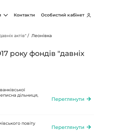
и
Контакти
Особистий кабінет
авніх актів"
/
Леонівка
17 року фондів "давніх
ванківської
реписна дільниця,
Переглянути
иївського повіту
Переглянути