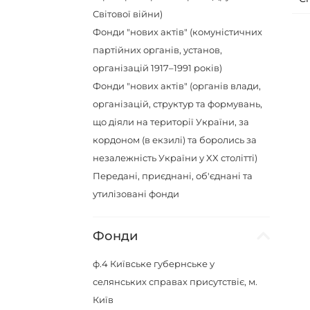
Світової війни)
Фонди "нових актів" (комуністичних
партійних органів, установ,
організацій 1917–1991 років)
Фонди "нових актів" (органів влади,
організацій, структур та формувань,
що діяли на території України, за
кордоном (в екзилі) та боролись за
незалежність України у XX столітті)
Передані, приєднані, об'єднані та
утилізовані фонди
Фонди
ф.4
Київське губернське у
селянських справах присутствіє, м.
Київ