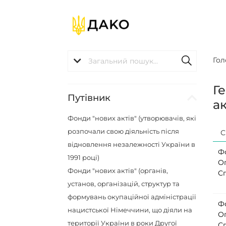
Гол
Г
Путівник
ак
Фонди "нових актів" (утворювачів, які
розпочали свою діяльність після
С
відновлення незалежності України в
Ф
1991 році)
О
Фонди "нових актів" (органів,
С
установ, організацій, структур та
формувань окупаційної адміністрації
Ф
нацистської Німеччини, що діяли на
О
території України в роки Другої
С