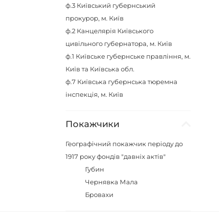
ф.3
Київський губернський
прокурор, м. Київ
ф.2
Канцелярія Київського
цивільного губернатора, м. Київ
ф.1
Київське губернське правління, м.
Київ та Київська обл.
ф.7
Київська губернська тюремна
інспекція, м. Київ
Покажчики
Географічний покажчик періоду до
1917 року фондів "давніх актів"
Губин
Чернявка Мала
Бровахи