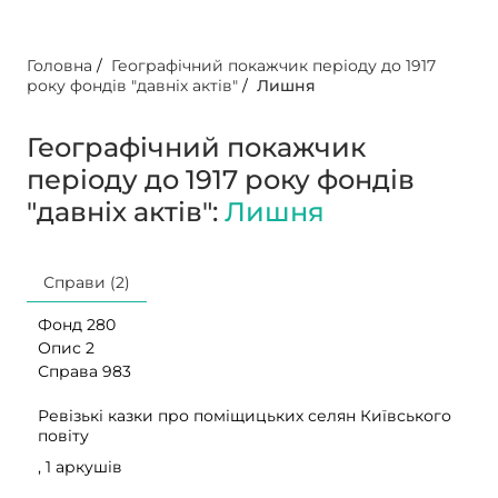
Головна
/
Географічний покажчик періоду до 1917
року фондів "давніх актів"
/
Лишня
Географічний покажчик
періоду до 1917 року фондів
"давніх актів":
Лишня
Справи (2)
Фонд 280
Опис 2
Справа 983
Ревізькі казки про поміщицьких селян Київського
повіту
, 1 аркушів