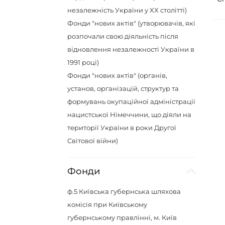
незалежність України у XX столітті)
Фонди "нових актів" (утворювачів, які
розпочали свою діяльність після
відновлення незалежності України в
1991 році)
Фонди "нових актів" (органів,
установ, організацій, структур та
формувань окупаційної адміністрації
нацистської Німеччини, що діяли на
території України в роки Другої
Світової війни)
Фонди
ф.5
Київська губернська шляхова
комісія при Київському
губернському правлінні, м. Київ