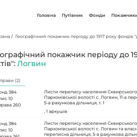
Головна
Путівник
Фонди
Покажчик
овна
/
Географічний покажчик періоду до 1917 року фондів "д
еографічний покажчик періоду до 19
тів":
Логвин
прави (2)
Листи перепису населення Сквирського
онд 384
Пархомівської волості с. Логвин, 11-а пе
пис 10
5-а рахункова дільниця, т. 1
права 260
, 1 аркушів
Листи перепису населення Сквирського
онд 384
Пархомівської волості с. Логвин та власн
пис 10
переписна дільниця, 5-а рахункова дільни
права 261