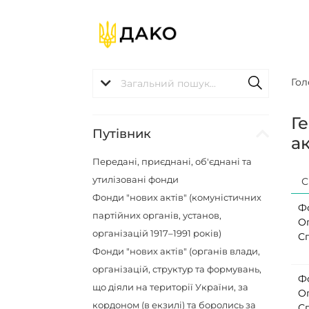
Гол
Г
Путівник
ак
Передані, приєднані, об'єднані та
утилізовані фонди
С
Фонди "нових актів" (комуністичних
Ф
партійних органів, установ,
О
організацій 1917–1991 років)
С
Фонди "нових актів" (органів влади,
організацій, структур та формувань,
Ф
що діяли на території України, за
О
кордоном (в екзилі) та боролись за
С