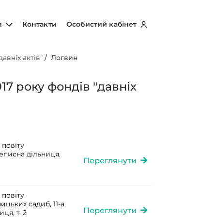
и
Контакти
Особистий кабінет
авніх актів"
/
Логвин
17 року фондів "давніх
 повіту
реписна дільниця,
Переглянути
 повіту
ицьких садиб, 11-а
Переглянути
ця, т. 2