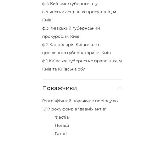
ф.4
Київське губернське у
селянських справах присутствіє, м.
Київ
ф.3
Київський губернський
прокурор, м. Київ
ф.2
Канцелярія Київського
цивільного губернатора, м. Київ
ф.1
Київське губернське правління, м.
Київ та Київська обл.
Покажчики
Географічний покажчик періоду до
1917 року фондів "давніх актів"
Фастів
Поташ
Гатне