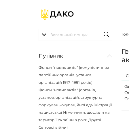
Гол
Г
Путівник
ак
Фонди "нових актів" (комуністичних
партійних органів, установ,
С
організацій 1917–1991 років)
Ф
Фонди "нових актів" (органів,
О
установ, організацій, структур та
С
формувань окупаційної адміністрації
нацистської Німеччини, що діяли на
території України в роки Другої
Світової війни)