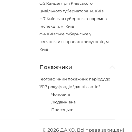
ф.2
Канцелярія Київського
цивільного губернатора, м. Київ
ф.7
Київська губернська тюремна
інспекція, м. Київ
ф.4
Київське губернське у
селянських справах присутствіє, м.
Київ
Покажчики
Географічний покажчик періоду до
1917 року фондів "давніх актів"
Чоповичі
Людвинівка
Плисецьке
© 2026
ДАКО
. Всі права захищені