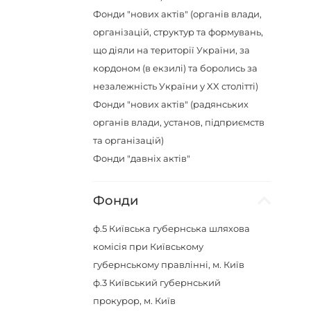
Фонди "нових актів" (органів влади,
організацій, структур та формувань,
що діяли на території України, за
кордоном (в екзилі) та боролись за
незалежність України у XX столітті)
Фонди "нових актів" (радянських
органів влади, установ, підприємств
та організацій)
Фонди "давніх актів"
Фонди
ф.5
Київська губернська шляхова
комісія при Київському
губернському правлінні, м. Київ
ф.3
Київський губернський
прокурор, м. Київ