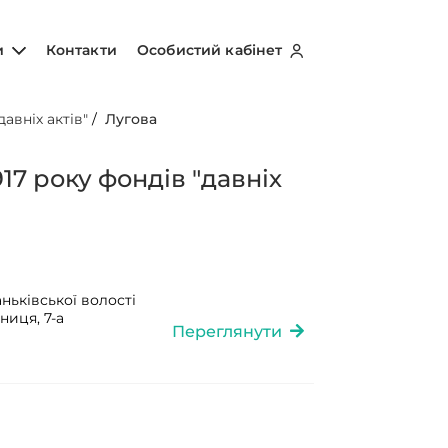
и
Контакти
Особистий кабінет
авніх актів"
/
Лугова
17 року фондів "давніх
ньківської волості
ниця, 7-а
Переглянути