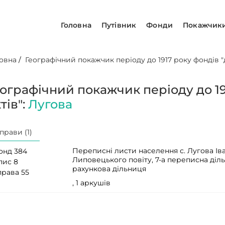
Головна
Путівник
Фонди
Покажчик
овна
/
Географічний покажчик періоду до 1917 року фондів "д
еографічний покажчик періоду до 19
тів":
Лугова
прави (1)
Переписні листи населення с. Лугова Іва
онд 384
Липовецького повіту, 7-а переписна діль
пис 8
рахункова дільниця
права 55
, 1 аркушів