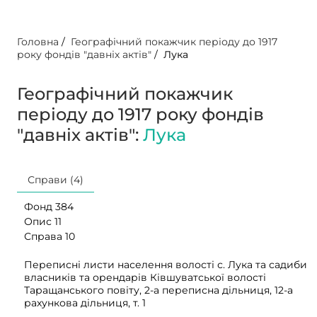
Головна
/
Географічний покажчик періоду до 1917
року фондів "давніх актів"
/
Лука
Географічний покажчик
періоду до 1917 року фондів
"давніх актів":
Лука
Справи (4)
Фонд 384
Опис 11
Справа 10
Переписні листи населення волості с. Лука та садиби
власників та орендарів Ківшуватської волості
Таращанського повіту, 2-а переписна дільниця, 12-а
рахункова дільниця, т. 1