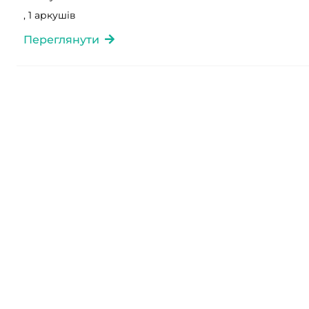
, 1 аркушів
Переглянути
Фонд 280
Опис 2
Справа 993
Ревізькі казки про поміщицьких селян Київського
повіту
, 1 аркушів
Переглянути