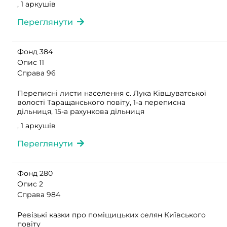
, 1 аркушів
Переглянути
Фонд 384
Опис 11
Справа 96
Переписні листи населення с. Лука Ківшуватської
волості Таращанського повіту, 1-а переписна
дільниця, 15-а рахункова дільниця
, 1 аркушів
Переглянути
Фонд 280
Опис 2
Справа 984
Ревізькі казки про поміщицьких селян Київського
повіту