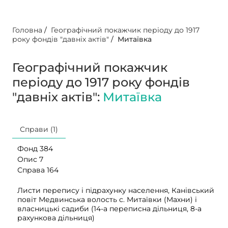
Головна
/
Географічний покажчик періоду до 1917
року фондів "давніх актів"
/
Митаївка
Географічний покажчик
періоду до 1917 року фондів
"давніх актів":
Митаївка
Справи (1)
Фонд 384
Опис 7
Справа 164
Листи перепису і підрахунку населення, Канівський
повіт Медвинська волость с. Митаївки (Махни) і
власницькі садиби (14-а переписна дільниця, 8-а
рахункова дільниця)