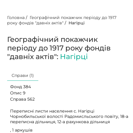
Головна
/
Географічний покажчик періоду до 1917
року фондів "давніх актів"
/
Нагірці
Географічний покажчик
періоду до 1917 року фондів
"давніх актів":
Нагірці
Справи (1)
Фонд 384
Опис 9
Справа 562
Переписні листи населення с. Нагірці
Чорнобильської волості Радомисльського повіту, 18-а
переписна дільниця, 12-а рахункова дільниця
, 1 аркушів