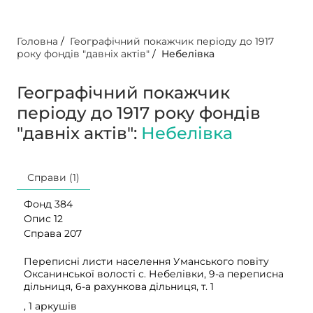
Головна
/
Географічний покажчик періоду до 1917
року фондів "давніх актів"
/
Небелівка
Географічний покажчик
періоду до 1917 року фондів
"давніх актів":
Небелівка
Справи (1)
Фонд 384
Опис 12
Справа 207
Переписні листи населення Уманського повіту
Оксанинської волості с. Небелівки, 9-а переписна
дільниця, 6-а рахункова дільниця, т. 1
, 1 аркушів