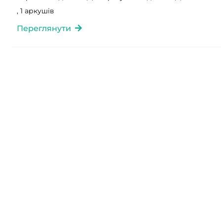
, 1 аркушів
Переглянути
Фонд 280
Опис 2
Справа 24
Ревізькі казки шляхти Липовецького повіту
, 1 аркушів
Переглянути