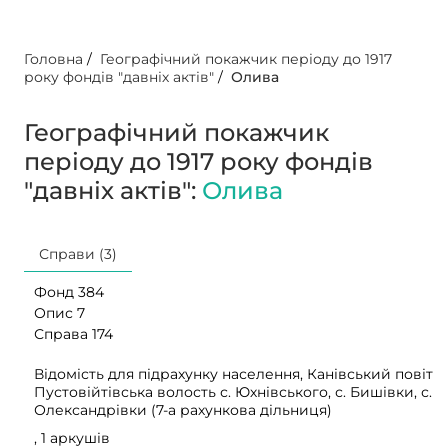
Головна
/
Географічний покажчик періоду до 1917
року фондів "давніх актів"
/
Олива
Географічний покажчик
періоду до 1917 року фондів
"давніх актів":
Олива
Справи (3)
Фонд 384
Опис 7
Справа 174
Відомість для підрахунку населення, Канівський повіт
Пустовійтівська волость с. Юхнівського, с. Бишівки, с.
Олександрівки (7-а рахункова дільниця)
, 1 аркушів