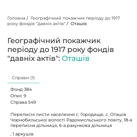
Головна
/
Географічний покажчик періоду до 1917
року фондів "давніх актів"
/
Оташів
Географічний покажчик
періоду до 1917 року фондів
"давніх актів":
Оташів
Справи (1)
Фонд 384
Опис 9
Справа 549
Переписні листи населення с. Городище, с. Оташів
Чорнобильської волості Радомисльського повіту, 18-а
переписна дільниця, 6-а рахункова дільниця
, 1 аркушів