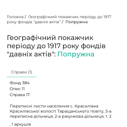
Головна
/
Географічний покажчик періоду до 1917
року фондів "давніх актів"
/
Попружна
Географічний покажчик
періоду до 1917 року фондів
"давніх актів":
Попружна
Справи (1)
Фонд 384
Опис 11
Справа 17
Переписні листи населення с. Красилівка
Красилівської волості Таращанського повіту, 5-а
переписна дільниця, 2-а рахункова дільниця, т. 2
, 1 аркушів