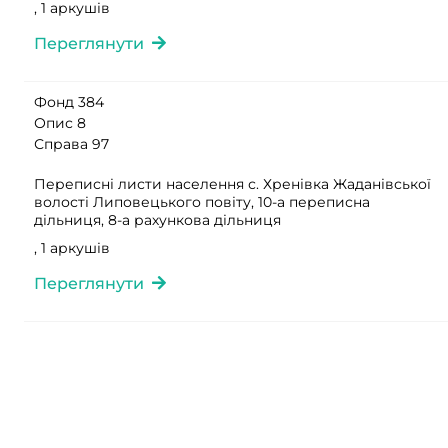
, 1 аркушів
Переглянути
Фонд 384
Опис 8
Справа 97
Переписні листи населення с. Хренівка Жаданівської
волості Липовецького повіту, 10-а переписна
дільниця, 8-а рахункова дільниця
, 1 аркушів
Переглянути