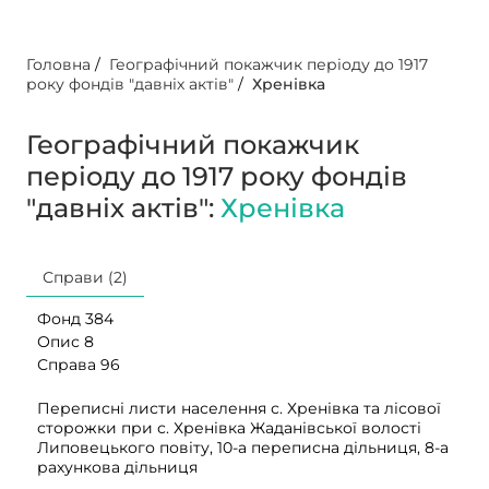
Головна
/
Географічний покажчик періоду до 1917
року фондів "давніх актів"
/
Хренівка
Географічний покажчик
періоду до 1917 року фондів
"давніх актів":
Хренівка
Справи (2)
Фонд 384
Опис 8
Справа 96
Переписні листи населення с. Хренівка та лісової
сторожки при с. Хренівка Жаданівської волості
Липовецького повіту, 10-а переписна дільниця, 8-а
рахункова дільниця