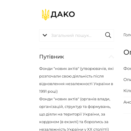
Гол
О
Путівник
Фо
Фонди "нових актів" (утворювачів, які
розпочали свою діяльність після
Оп
відновлення незалежності України в
Кіл
1991 році)
Фонди "нових актів" (органів влади,
Ано
організацій, структур та формувань,
що діяли на території України, за
кордоном (в екзилі) та боролись за
незалежність України у XX столітті)