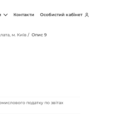
и
Контакти
Особистий кабінет
лата, м. Київ
/
Опис 9
мислового податку по звітах