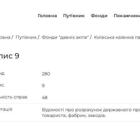
Головна
Путівник
Фонди
Покажчик
овна
/
Путівник
/
Фонди "давніх актів"
/
Київська казенна па
пис 9
нд
280
ис
9
ькість справ
48
тація
Відомості про розрахунок державного про
товариств, фабрик, заводів.