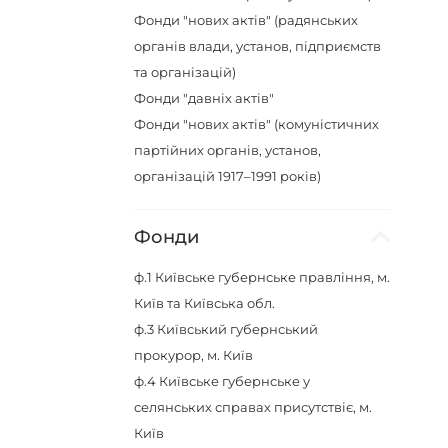
Фонди "нових актів" (радянських
органів влади, установ, підприємств
та організацій)
Фонди "давніх актів"
Фонди "нових актів" (комуністичних
партійних органів, установ,
організацій 1917–1991 років)
Фонди
ф.1
Київське губернське правління, м.
Київ та Київська обл.
ф.3
Київський губернський
прокурор, м. Київ
ф.4
Київське губернське у
селянських справах присутствіє, м.
Київ