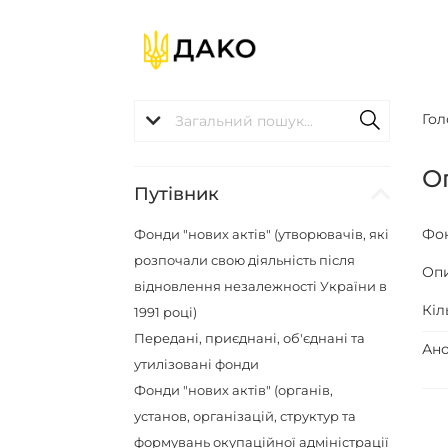
Гол
О
Путівник
Фо
Фонди "нових актів" (утворювачів, які
розпочали свою діяльність після
Оп
відновлення незалежності України в
Кіл
1991 році)
Передані, приєднані, об'єднані та
Ано
утилізовані фонди
Фонди "нових актів" (органів,
установ, організацій, структур та
формувань окупаційної адміністрації