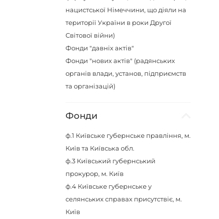
нацистської Німеччини, що діяли на
території України в роки Другої
Світової війни)
Фонди "давніх актів"
Фонди "нових актів" (радянських
органів влади, установ, підприємств
та організацій)
Фонди
ф.1
Київське губернське правління, м.
Київ та Київська обл.
ф.3
Київський губернський
прокурор, м. Київ
ф.4
Київське губернське у
селянських справах присутствіє, м.
Київ