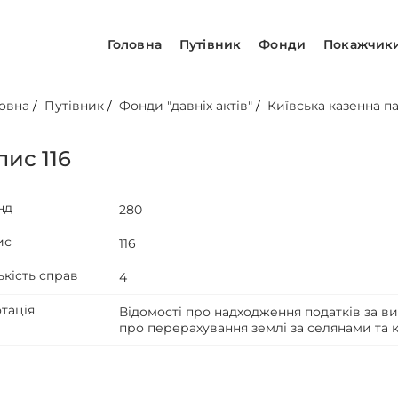
Головна
Путівник
Фонди
Покажчик
овна
/
Путівник
/
Фонди "давніх актів"
/
Київська казенна па
пис 116
нд
280
ис
116
ькість справ
4
тація
Відомості про надходження податків за вид
про перерахування землі за селянами та 