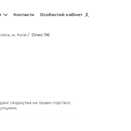
и
Контакти
Особистий кабінет
лата, м. Київ
/
Опис 116
ані свідоцтва на право торгівлі,
купцями.