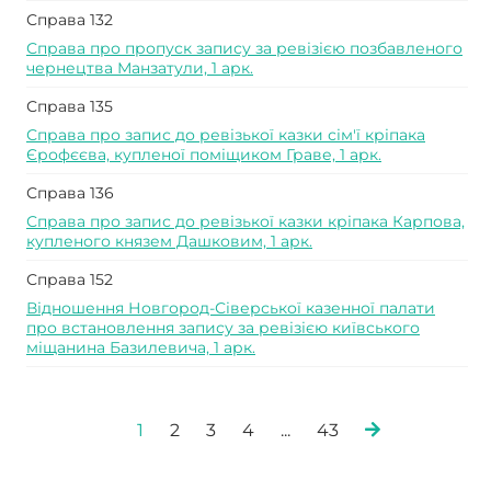
Справа 132
Справа про пропуск запису за ревізією позбавленого
чернецтва Манзатули, 1 арк.
Справа 135
Справа про запис до ревізької казки сім'ї кріпака
Єрофєєва, купленої поміщиком Граве, 1 арк.
Справа 136
Справа про запис до ревізької казки кріпака Карпова,
купленого князем Дашковим, 1 арк.
Справа 152
Відношення Новгород-Сіверської казенної палати
про встановлення запису за ревізією київського
міщанина Базилевича, 1 арк.
1
2
3
4
...
43