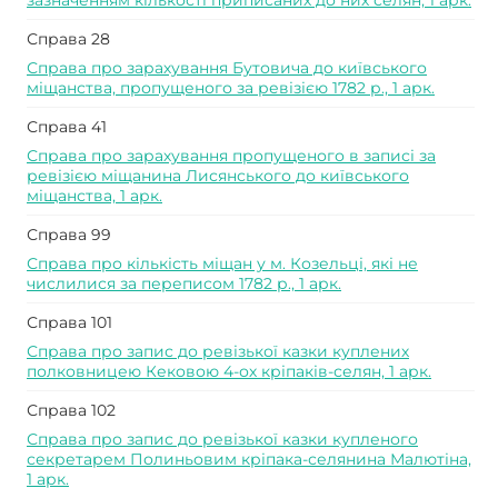
зазначенням кількості приписаних до них селян, 1 арк.
Справа 28
Справа про зарахування Бутовича до київського
міщанства, пропущеного за ревізією 1782 р., 1 арк.
Справа 41
Справа про зарахування пропущеного в записі за
ревізією міщанина Лисянського до київського
міщанства, 1 арк.
Справа 99
Справа про кількість міщан у м. Козельці, які не
числилися за переписом 1782 р., 1 арк.
Справа 101
Справа про запис до ревізької казки куплених
полковницею Кековою 4-ох кріпаків-селян, 1 арк.
Справа 102
Справа про запис до ревізької казки купленого
секретарем Полиньовим кріпака-селянина Малютіна,
1 арк.