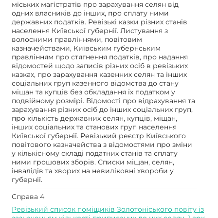
міських магістратів про зарахування селян від
одних власників до інших, про сплату ними
державних податків. Ревізькі казки різних станів
населення Київської губернії. Листування з
волосними правліннями, повітовим
казначействами, Київським губернським
правлінням про стягнення податків, про надання
відомостей щодо записів різних осіб в ревізьких
казках, про зарахування казенних селян та інших
соціальних груп казенного відомства до стану
міщан та купців без обкладання їх податком у
подвійному розмірі. Відомості про відрахування та
зарахування різних осіб до інших соціальних груп,
про кількість державних селян, купців, міщан,
інших соціальних та станових груп населення
Київської губернії. Ревізький реєстр Київського
повітового казначейства з відомостями про зміни
у кількісному складі податних станів та сплату
ними грошових зборів. Списки міщан, селян,
інвалідів та хворих на невиліковні хвороби у
губернії.
Справа 4
Ревізький список поміщиків Золотоніського повіту із