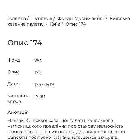
Головна
/
Путівник
/
Фонди "давніх актів"
/
Київська
казенна палата, м. Київ
/
Опис 174
Опис 174
Фонд
280
Опис
174
Дати
1782-1919
Кількість
2430
справ
Анотація
Накази Київської казенної палати, Київського
намісницького правління про станову належність
різних осіб та з інших питань. Доповідні записки та
рапорти повітових казначейств, земських судів,